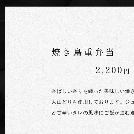
焼き鳥重弁当
2,200
円
香ばしい香りを纏った美味しい焼
大山どりを使用しております。ジ
と甘辛いタレの風味にご飯が進む