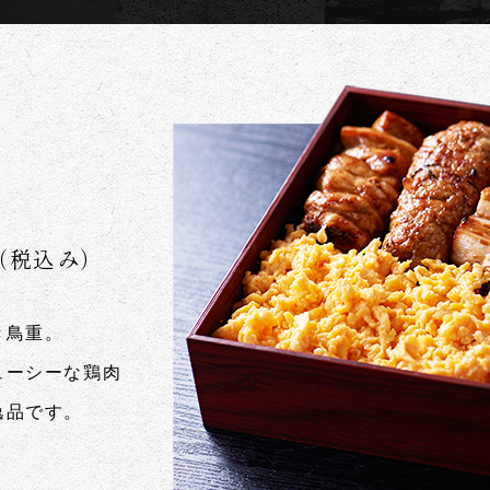
（税込み）
き鳥重。
ューシーな鶏肉
逸品です。